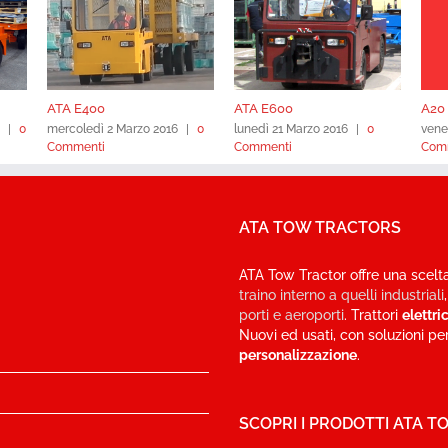
ATA E400
ATA E600
A20 
|
0
mercoledì 2 Marzo 2016
|
0
lunedì 21 Marzo 2016
|
0
vene
Commenti
Commenti
Com
ATA TOW TRACTORS
ATA Tow Tractor offre una scelt
traino interno a quelli industriali
porti e aeroporti
. Trattori
elettric
Nuovi ed usati, con soluzioni per
personalizzazione
.
SCOPRI I PRODOTTI ATA 