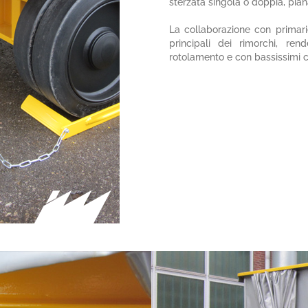
sterzata singola o doppia, piana
La collaborazione con primar
principali dei rimorchi, ren
rotolamento e con bassissimi co