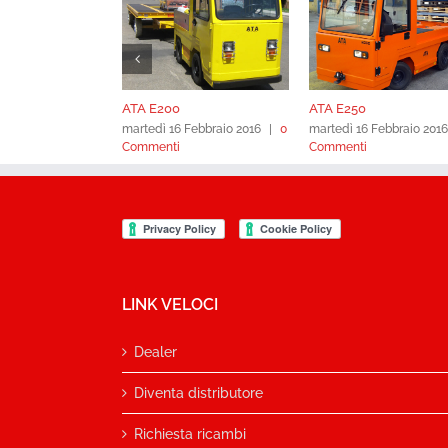
ATA E200
ATA E250
martedì 16 Febbraio 2016
|
0
martedì 16 Febbraio 2016
Commenti
Commenti
LINK VELOCI
Dealer
Diventa distributore
Richiesta ricambi