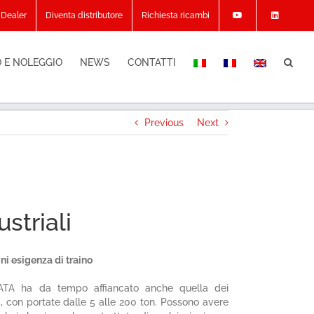
Dealer
Diventa distributore
Richiesta ricambi
 E NOLEGGIO
NEWS
CONTATTI
Previous
Next
striali
ni esigenza di traino
i ATA ha da tempo affiancato anche quella dei
ra, con portate dalle 5 alle 200 ton. Possono avere