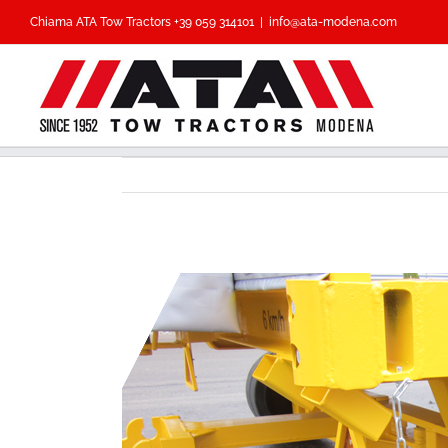
Salta
Chiama ATA Tow Tractors
+39 059 314101
|
info@ata-modena.com
al
contenuto