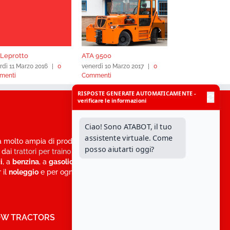
Leprotto
ATA 9500
ATA 3600
rdì 11 Marzo 2016
|
0
venerdì 10 Marzo 2017
|
0
mercoledì 2 Marzo
menti
Commenti
Commenti
a molto ampia di prodotti, si passa dai
trattori per
, dai
trattori per traino bagagli e attrezzature in
i
, a
benzina
, a
gasolio
, a
GPL
.
 il
noleggio
e per ogni richiesta di
TOW TRACTORS