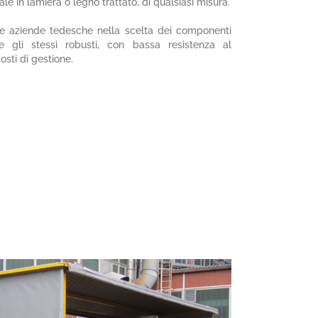
le in lamiera o legno trattato, di qualsiasi misura.
ie aziende tedesche nella scelta dei componenti
de gli stessi robusti, con bassa resistenza al
sti di gestione.